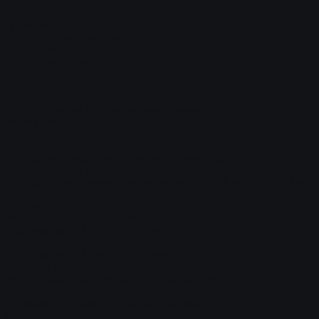
Производитель
сторонние доработчики
Объем емкостей
Объем цистерны, м3
0,9
Объем пенобака, м3
0,1
Тип надстройки и пассажировместимость
Боевой расчет, чел.
7
Кабина
3-дверная, 7-местная, цельнометаллическая
Пожарная надстройка
Цистерна с металлическим ящиком в задней части с ПТВ и
мотопомпой
Материалы
Материл цистерны / Толщина, мм
Коррозийностойкая сталь 3 мм
Материал пенобака
Коррозийностойкая сталь 1,5 мм
Насосное оборудование
Модель пожарного насоса / Расположение
Мотопомпа. В задней части а/м
Производительность пожарного насоса, л/сек
8