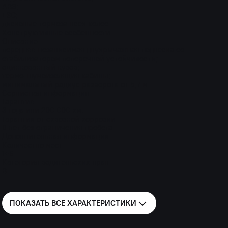
ABS;
ESС;
дисковые тормоза всех колес
Конструктивные особенности
Описание
передняя независимая двухрычажная подвеска со
стабилизатором поперечной устойчивости;
оцинкованный кузов;
термо-шумоизоляция кабины;
минимальный радиус разворота от 5,7 м
Сервисная информация
Гарантия
3 года или 200 000 км.
Гарантия от сквозной коррозии
8 лет без ограничения пробега
Дополнительная информация
Количество мест
1+6
Категория водительских прав
В
ПОКАЗАТЬ ВСЕ
ХАРАКТЕРИСТИКИ