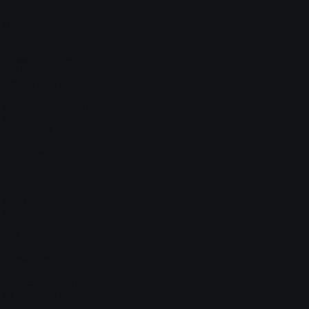
Колесная база
L3
Двигатель
Тип топлива
дизель
Наименование двигателя
G51A
Объем двигателя, л
2.5
Мощность двигателя, л.с.
150
Крутящий момент, Н*м
320
Экологический класс
евро-5
Трансмиссия
КПП
5МКПП
Привод
Тип привода
4x2
Шины
Размерность шин
185/75 R16C
Тормозная система
Основной тормоз
гидравлическая система;