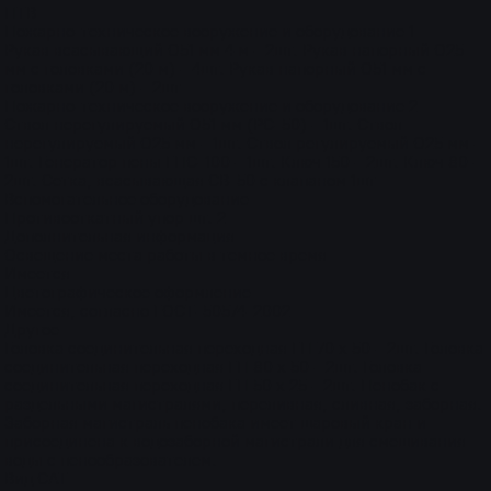
ПТВ
Пожарно-техническое вооружение и оборудование 1
Рукав всасывающий O51 мм 4 м - 2шт. Рукав напорный O25
мм с головками (20 м) - 4шт. Рукав напорный O51 мм с
головками (20 м) - 2шт
Пожарно-техническое вооружение и оборудование 2
Ствол нерегулируемый O51 мм (РС-50) - 1шт. Ствол
нерегулируемый O25 мм - 1шт. Ствол регулируемый O25 мм -
1шт. Генератор пены ГПС-100 - 1шт. Ключ 150 - 2шт. Ключ 80 -
2шт. Сетка, всасывающая СВ-50 с клапаном 1шт
Вспомогательное оборудование
Противооткатный упор шт. 2
Дополнительная информация
Освещение места работы в темное время
Имеется
Цветографическое оформление
Имеется, согласно ГОСТ-50574-2002
Другое
Головка соединительная переходная ГП 70 х 50 - 2шт. Головка
соединительная переходная ГП 80 х 50 - 2шт. Головка
соединительная переходная ГП 50 х 25 - 2шт. Пенобак с
раздельными магистралями, переливная, сливная, заборная.
Заборная магистраль пенобака имеет шаровый кран и
присоединена к водозаборной магистрали для смешивания
воды с пенообразователем.
Вид САТ